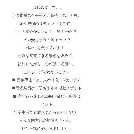
はじめまして。,
元添乗員のケチ子と元整備士のメカ夫、
定年夫婦のリタイヤ～ずです。
「この景色が見たい！」その一心で、
メカ夫お手製の軽キャンで
日本中を走っています。
元気を充電できる景色を求めて。
節約しながら、心が動く場所へ。
このブログでわかること：
■ 元整備士メカ夫の車中泊DIYカスタム
■元添乗員ケチ子おすすめ感動スポット
■ 定年後を楽しむ節約・健康・終活の
ヒント
年金生活でも旅をあきらめたくない！
そんな同世代の旅好きさ～ん、
ぜひ一緒に楽しみましょう！