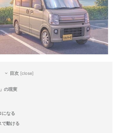
目次
[
close
]
」の現実
ロになる
スで動ける