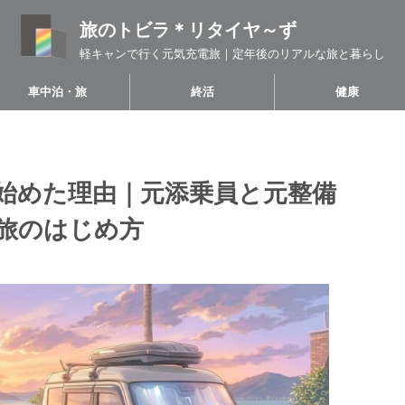
旅のトビラ＊リタイヤ～ず
軽キャンで行く元気充電旅｜定年後のリアルな旅と暮らし
車中泊・旅
終活
健康
を始めた理由｜元添乗員と元整備
旅のはじめ方