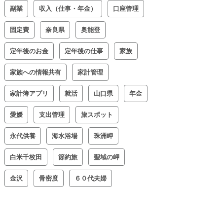
副業
収入（仕事・年金）
口座管理
固定費
奈良県
奥能登
定年後のお金
定年後の仕事
家族
家族への情報共有
家計管理
家計簿アプリ
就活
山口県
年金
愛媛
支出管理
旅スポット
永代供養
海水浴場
珠洲岬
白米千枚田
節約旅
聖域の岬
金沢
骨密度
６０代夫婦