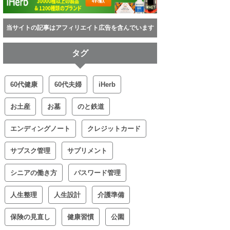
当サイトの記事はアフィリエイト広告を含んでいます
タグ
60代健康
60代夫婦
iHerb
お土産
お墓
のと鉄道
エンディングノート
クレジットカード
サブスク管理
サプリメント
シニアの働き方
パスワード管理
人生整理
人生設計
介護準備
保険の見直し
健康習慣
公園