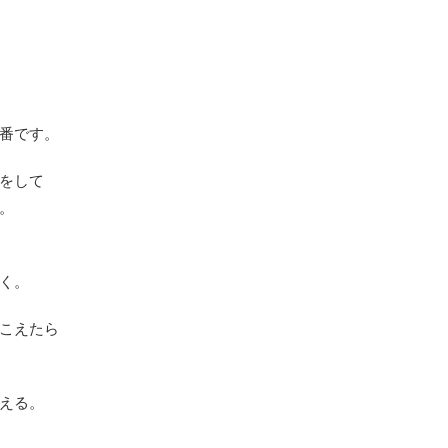
番です。
をして
。
く。
こえたら
える。