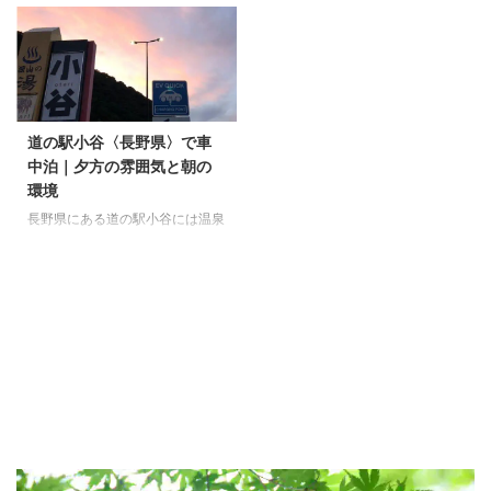
に入りの食事処です 食事処 鬼の
設です 実際に利用した感想 車中
厨 を利用した感想 車中泊の途中
泊の途中で立ち寄った温泉です
で立ち寄った食事処ですが、想像
が、移動せずに利用できるのがと
以上に満足度が高く、しっかり食
ても便利でした。 旅の疲れをゆ
事をとることができました。 落
っくり癒せる場所で、安心して過
ち着いた雰囲気で、気軽に入りや
ごせる雰囲気でした。 駐車場も
すい食事処でした。 特にのご飯
広いので安心です。 温泉の雰囲
道の駅小谷〈長野県〉で車
が美味しく、旅の楽しみのひとつ
気と設備 「美肌の湯」熱めの湯
中泊｜夕方の雰囲気と朝の
になりました。 駐車場も広いの
船とぬるめの湯舟がありよかった
環境
で私たちのような軽キャンパーは
です。 サウナも入浴料だけで利
長野県にある道の駅小谷には温泉
もちろん 大型のキャンピングカ
用できます。 私はサウナで「整
とレストランが併設されていて、
ーの方も安心して立ち寄れます。
う」というのがよくわかりません
車中泊のときにもとても便利で
食事の内容とかまどご飯 地産地
が 冷えた体をしっかり温めてい
す。 また、小さな公園もあり、
消の食材を利用した食事処 ...
ると車中泊でもぐっすり眠ること
少し散歩したり休憩するのにも良
ができました。 小さな庭園露天
い環境でした。 わんこずれお子
...
様ずれの車中泊にもおすすめで
す。 売店には、お土産コーナー
もあり、立ち寄るだけでも楽しめ
る道の駅です。 リタ―ヤーズお
気に入りの道の駅です 車中泊の
環境 前の道路は昼間もそれなり
に交通量がありますが、夜になる