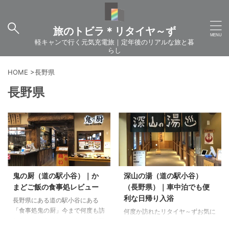
旅のトビラ＊リタイヤ～ず
軽キャンで行く元気充電旅｜定年後のリアルな旅と暮
らし
HOME
>
長野県
長野県
鬼の厨（道の駅小谷）｜か
深山の湯（道の駅小谷）
まどご飯の食事処レビュー
（長野県）｜車中泊でも便
利な日帰り入浴
長野県にある道の駅小谷にある
「食事処鬼の厨」今まで何度も訪
何度か訪れたリタイヤ～ずお気に
れたことがあるリタイヤ～ずお気
入りの日帰り入浴ができる温泉施