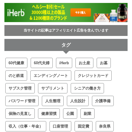
当サイトの記事はアフィリエイト広告を含んでいます
タグ
60代健康
60代夫婦
iHerb
お土産
お墓
のと鉄道
エンディングノート
クレジットカード
サブスク管理
サプリメント
シニアの働き方
パスワード管理
人生整理
人生設計
介護準備
保険の見直し
健康習慣
公園
副業
収入（仕事・年金）
口座管理
固定費
奈良県