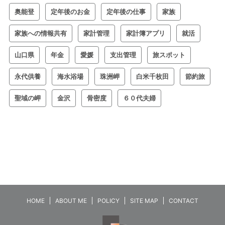
奥能登
定年後のお金
定年後の仕事
家族
家族への情報共有
家計管理
家計簿アプリ
就活
山口県
年金
愛媛
支出管理
旅スポット
永代供養
海水浴場
珠洲岬
白米千枚田
節約旅
聖域の岬
金沢
骨密度
６０代夫婦
HOME
ABOUT ME
POLICY
SITE MAP
CONTACT