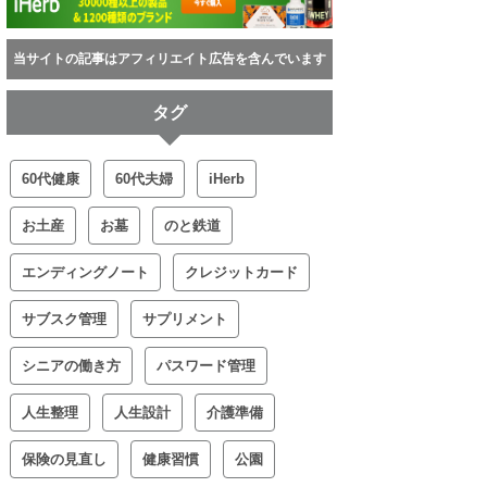
当サイトの記事はアフィリエイト広告を含んでいます
タグ
60代健康
60代夫婦
iHerb
お土産
お墓
のと鉄道
エンディングノート
クレジットカード
サブスク管理
サプリメント
シニアの働き方
パスワード管理
人生整理
人生設計
介護準備
保険の見直し
健康習慣
公園