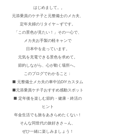
はじめまして。,
元添乗員のケチ子と元整備士のメカ夫、
定年夫婦のリタイヤ～ずです。
「この景色が見たい！」その一心で、
メカ夫お手製の軽キャンで
日本中を走っています。
元気を充電できる景色を求めて。
節約しながら、心が動く場所へ。
このブログでわかること：
■ 元整備士メカ夫の車中泊DIYカスタム
■元添乗員ケチ子おすすめ感動スポット
■ 定年後を楽しむ節約・健康・終活の
ヒント
年金生活でも旅をあきらめたくない！
そんな同世代の旅好きさ～ん、
ぜひ一緒に楽しみましょう！