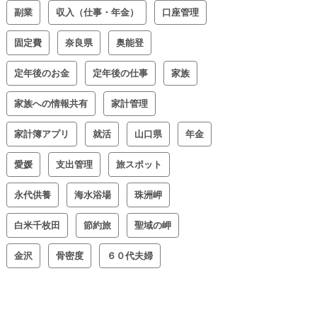
副業
収入（仕事・年金）
口座管理
固定費
奈良県
奥能登
定年後のお金
定年後の仕事
家族
家族への情報共有
家計管理
家計簿アプリ
就活
山口県
年金
愛媛
支出管理
旅スポット
永代供養
海水浴場
珠洲岬
白米千枚田
節約旅
聖域の岬
金沢
骨密度
６０代夫婦