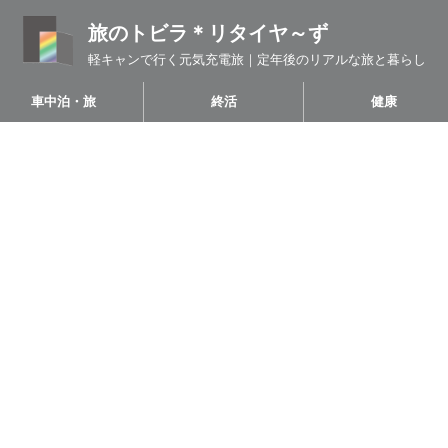
旅のトビラ＊リタイヤ～ず
軽キャンで行く元気充電旅｜定年後のリアルな旅と暮らし
車中泊・旅
終活
健康